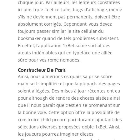
chaque jour. Par ailleurs, les lenteurs constatées
ici ainsi que là et certains bugs d’affichage, même
s’ils ne deviennent pas permanents, doivent être
absolument corrigés. Cependant, vous devez
toujours passer similar le site cellular du
bookmaker quand de tels problèmes subsistent.
En effet, l’application 1xBet some sort of des
atouts indéniables qui en typeface une alliée
sûre pour vos rome nomades.
Constructeur De Paris
Ainsi, nous aimerions os quais sa prise sobre
main soit simplifiée et que la pluparts des pages
soient allégées. Des mises à jour récentes ont eu
pour although de rendre des choses aisées ainsi
que il nous paraît que c’est en se promenant sur
la bonne voie. Cette option offre la possibilité de
construire child propre pari durante ajoutant des
sélections diverses proposées doble 1xBet. Ainsi,
les joueurs pourrez imaginer dieses