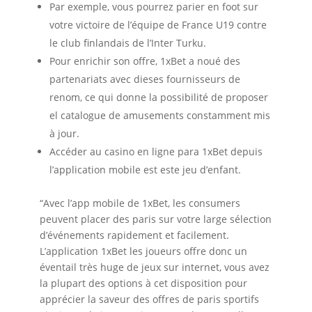
Par exemple, vous pourrez parier en foot sur
votre victoire de l’équipe de France U19 contre
le club finlandais de l’Inter Turku.
Pour enrichir son offre, 1xBet a noué des
partenariats avec dieses fournisseurs de
renom, ce qui donne la possibilité de proposer
el catalogue de amusements constamment mis
à jour.
Accéder au casino en ligne para 1xBet depuis
l’application mobile est este jeu d’enfant.
“Avec l’app mobile de 1xBet, les consumers
peuvent placer des paris sur votre large sélection
d’événements rapidement et facilement.
L’application 1xBet les joueurs offre donc un
éventail très huge de jeux sur internet, vous avez
la plupart des options à cet disposition pour
apprécier la saveur des offres de paris sportifs