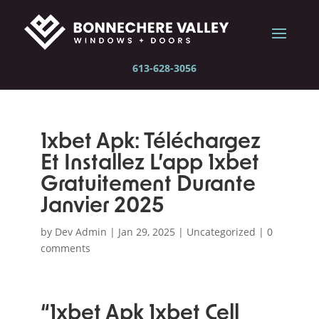
613-628-3056
1xbet Apk: Téléchargez
Et Installez L’app 1xbet
Gratuitement Durante
Janvier 2025
by
Dev Admin
|
Jan 29, 2025
|
Uncategorized
|
0
comments
“1xbet Apk 1xbet Cell