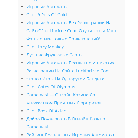
Игровые Автоматы
Слот 9 Pots Of Gold
Игровые Автоматы Без Регистрации На
Сайте” “luckforfree Com: Окунитесь и Мир
Фантастики только Приключений!
Слот Lazy Monkey
Лучшие Фруктовые Слоты
Игровые Автоматы Бесплатно И никаких
Регистрации На Сайте Luckforfree Com
этапов Игры На Одноруком Бандите
Слот Gates Of Olympus
Gametwist — Онлайн Казино Со
множеством Приятных Сюрпризов
Слот Book Of Aztec
Добро Пожаловать В Онлайн Казино
Gametwist
Рейтинг Бесплатных Игровых Автоматов