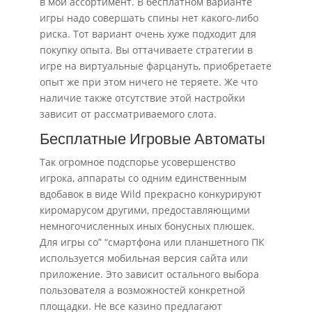
в мой ассортимент. В бесплатном варианте
игры надо совершать спины нет какого-либо
риска. Тот вариант очень хуже подходит для
покупку опыта. Вы оттачиваете стратегии в
игре на виртуальные фарцануть, приобретаете
опыт же при этом ничего не теряете. Же что
наличие также отсутствие этой настройки
зависит от рассматриваемого слота.
Бесплатные Игровые Автоматы
Так огромное подспорье усовершенство
игрока, аппараты со одним единственным
вдобавок в виде Wild прекрасно конкурируют
киромарусом другими, предоставляющими
немногочисленных иных бонусных плюшек.
Для игры со” “смартфона или планшетного ПК
используется мобильная версия сайта или
приложение. Это зависит остального выбора
пользователя а возможностей конкретной
площадки. Не все казино предлагают