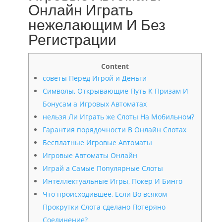
Онлайн Играть
нежелающим И Без
Регистрации
Content
советы Перед Игрой и Деньги
Символы, Открывающие Путь К Призам И
Бонусам а Игровых Автоматах
нельзя Ли Играть же Слоты На Мобильном?
Гарантия порядочности В Онлайн Слотах
Бесплатные Игровые Автоматы
Игровые Автоматы Онлайн
Играй а Самые Популярные Слоты
Интеллектуальные Игры, Покер И Бинго
Что происходившее, Если Во всяком
Прокрутки Слота сделано Потеряно
Соединение?