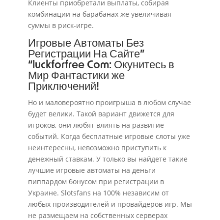
Клиенты приобретали выплаты, собирая
комбинации на барабанах же увеличивая
суммы в риск-игре.
Игровые Автоматы Без
Регистрации На Сайте”
“luckforfree Com: Окунитесь в
Мир Фантастики же
Приключений!
Но и маловероятно проигрыша в любом случае
будет велики. Такой вариант движется для
игроков, они любят влиять на развитие
событий. Когда бесплатные игровые слоты уже
неинтересны, невозможно приступить к
денежный ставкам. У только вы найдете такие
лучшие игровые автоматы на деньги
пиппардом бонусом при регистрации в
Украине. Slotsfans на 100% независим от
любых производителей и провайдеров игр. Мы
не размещаем на собственных серверах