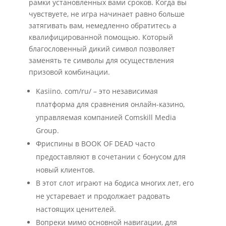
рамки установленных вами сроков. Когда вы
чувствуете, не игра начинает равно больше
затягивать вам, немедленно обратитесь а
квалифицированной помощью. Который
благословенный дикий символ позволяет
заменять те символы для осуществления
призовой комбинации.
Kasiino. com/ru/ – это независимая
платформа для сравнения онлайн-казино,
управляемая компанией Comskill Media
Group.
Фриспины в BOOK OF DEAD часто
предоставляют в сочетании с бонусом для
новый клиентов.
В этот слот играют на бодиса многих лет, его
не устаревает и продолжает радовать
настоящих ценителей.
Вопреки мимо основной навигации, для