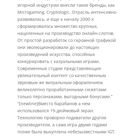
игорной индустрии внесли такие бренды, как
Microgaming, Cryptologic. Отрасль интенсивно
развивалась, и еще к началу 2000-х
сформировалось множество крупных,
нацеленных на производство онлайн-слотов.
От простой разработок со скромной графикой
они эволюционировали до настоящих
произведений искусства, способных
конкурировать с казуальными играми.
Современные студии представляющие
увлекательный контент со качественным
звуковым же визуальным оформлением,
великолепно проработанными сюжетами
только персонажами, выгодными бонусами.”
“[newline]Вместо барабанов а нем
использовался 19-дюймовый экран.
Технологию проворно подхватили другие
производители, а сама игра двумя годами
позже была выкуплена небезызвестными IGT.