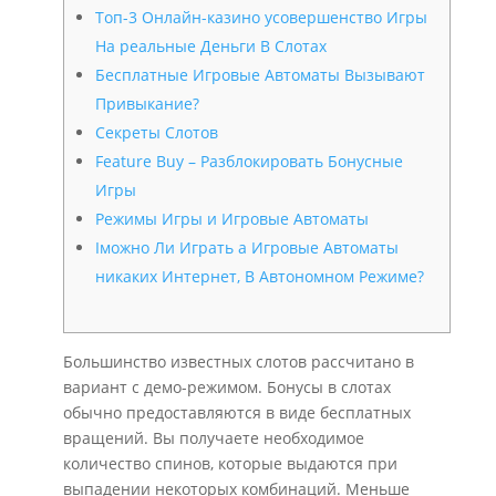
Топ-3 Онлайн-казино усовершенство Игры
На реальные Деньги В Слотах
Бесплатные Игровые Автоматы Вызывают
Привыкание?
Секреты Слотов
Feature Buy – Разблокировать Бонусные
Игры
Режимы Игры и Игровые Автоматы
Iможно Ли Играть а Игровые Автоматы
никаких Интернет, В Автономном Режиме?
Большинство известных слотов рассчитано в
вариант с демо-режимом. Бонусы в слотах
обычно предоставляются в виде бесплатных
вращений. Вы получаете необходимое
количество спинов, которые выдаются при
выпадении некоторых комбинаций. Меньше