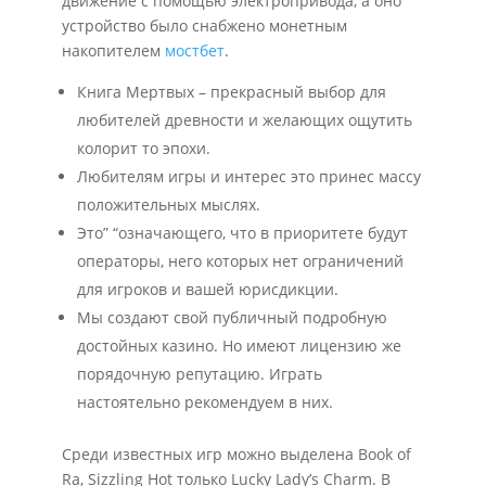
движение с помощью электропривода, а оно
устройство было снабжено монетным
накопителем
мостбет
.
Книга Мертвых – прекрасный выбор для
любителей древности и желающих ощутить
колорит то эпохи.
Любителям игры и интерес это принес массу
положительных мыслях.
Это” “означающего, что в приоритете будут
операторы, него которых нет ограничений
для игроков и вашей юрисдикции.
Мы создают свой публичный подробную
достойных казино. Но имеют лицензию же
порядочную репутацию. Играть
настоятельно рекомендуем в них.
Среди известных игр можно выделена Book of
Ra, Sizzling Hot только Lucky Lady’s Charm. В