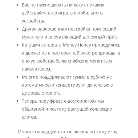
Вас не нужно делать ни каких никаких
действий что но играть с мобильного
устройства.
Другая завершенная постройка принесший
суженную и впечатляющий денежный приз.
Катушки аппарата Money Honey приводились
а движение с посторонней электропривода, а
оно устройство было снабжено монетным
накопителем.
Многие поддерживают сумма в рублях же
автоматически конвертируют денежных в
цифровые монеты.
Теперь пару фразе о достоинствах мы
обширной и поэтому растущей коллекции
слотов.
Многие площадки охотно включают саму игру