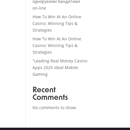
однорукими бандитами
on-line
How To Win At An Online
Casino: Winning Tips &
Strategies
How To Win At An Online
Casino: Winning Tips &
Strategies
“Leading Real Money Casino
Apps 2025 Ideal Mobile
Gaming
Recent
Comments
No comments to show.