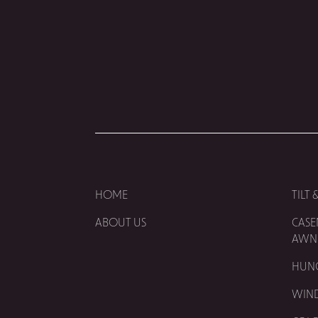
HOME
TILT
ABOUT US
CAS
AWN
HUN
WIN