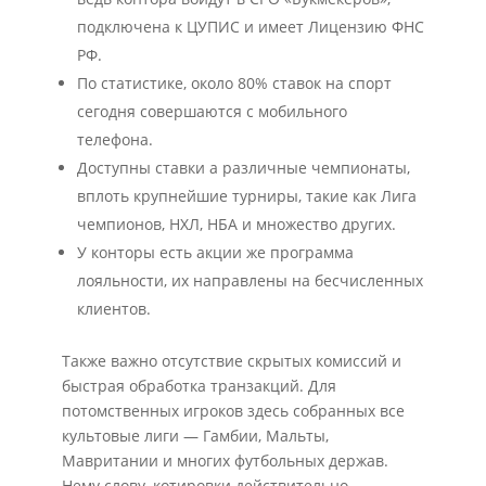
подключена к ЦУПИС и имеет Лицензию ФНС
РФ.
По статистике, около 80% ставок на спорт
сегодня совершаются с мобильного
телефона.
Доступны ставки а различные чемпионаты,
вплоть крупнейшие турниры, такие как Лига
чемпионов, НХЛ, НБА и множество других.
У конторы есть акции же программа
лояльности, их направлены на бесчисленных
клиентов.
Также важно отсутствие скрытых комиссий и
быстрая обработка транзакций. Для
потомственных игроков здесь собранных все
культовые лиги — Гамбии, Мальты,
Мавритании и многих футбольных держав.
Нему слову, котировки действительно