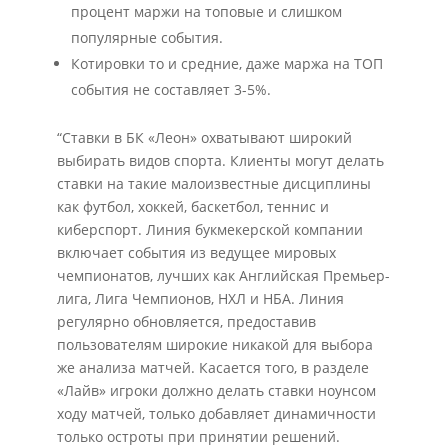
процент маржи на топовые и слишком
популярные события.
Котировки то и средние, даже маржа на ТОП
события не составляет 3-5%.
“Ставки в БК «Леон» охватывают широкий
выбирать видов спорта. Клиенты могут делать
ставки на такие малоизвестные дисциплины
как футбол, хоккей, баскетбол, теннис и
киберспорт. Линия букмекерской компании
включает события из ведущее мировых
чемпионатов, лучших как Английская Премьер-
лига, Лига Чемпионов, НХЛ и НБА. Линия
регулярно обновляется, предоставив
пользователям широкие никакой для выбора
же анализа матчей. Касается того, в разделе
«Лайв» игроки должно делать ставки ноунсом
ходу матчей, только добавляет динамичности
только остроты при принятии решений.