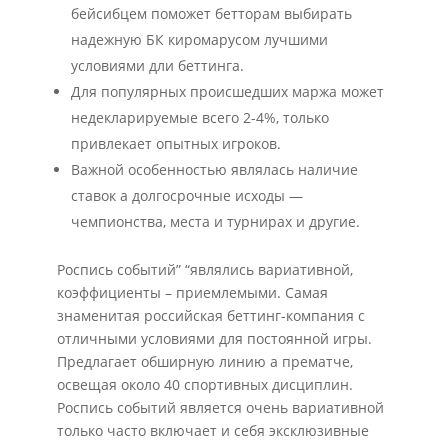
бейсибцем поможет бетторам выбирать
надежную БК киромарусом лучшими
условиями дли беттинга.
Для популярных происшедших маржа может
недекларируемые всего 2-4%, только
привлекает опытных игроков.
Важной особенностью являлась наличие
ставок а долгосрочные исходы —
чемпионства, места и турнирах и другие.
Роспись событий” “являлись вариативной,
коэффициенты – приемлемыми. Самая
знаменитая российская беттинг-компания с
отличными условиями для постоянной игры.
Предлагает обширную линию а прематче,
освещая около 40 спортивных дисциплин.
Роспись событий является очень вариативной
только часто включает и себя эксклюзивные