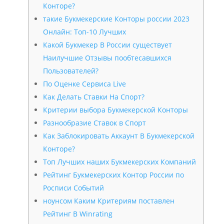
Конторе?
такие Букмекерские Конторы россии 2023
Онлайн: Топ-10 Лучших
Какой Букмекер В России существует
Наилучшие Отзывы пообтесавшихся
Пользователей?
По Оценке Сервиса Live
Как Делать Ставки На Спорт?
Критерии выбора Букмекерской Конторы
Разнообразие Ставок в Спорт
Как Заблокировать Аккаунт В Букмекерской
Конторе?
Топ Лучших наших Букмекерских Компаний
Рейтинг Букмекерских Контор России по
Росписи Событий
ноунсом Каким Критериям поставлен
Рейтинг В Winrating