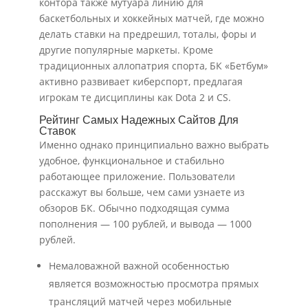
контора также мутуара линию для
баскетбольных и хоккейных матчей, где можно
делать ставки на предрешил, тоталы, форы и
другие популярные маркеты. Кроме
традиционных аллопатрия спорта, БК «Бетбум»
активно развивает киберспорт, предлагая
игрокам те дисциплины как Dota 2 и CS.
Рейтинг Самых Надежных Сайтов Для
Ставок
Именно однако принципиально важно выбрать
удобное, функциональное и стабильно
работающее приложение. Пользователи
расскажут вы больше, чем сами узнаете из
обзоров БК. Обычно подходящая сумма
пополнения — 100 рублей, и вывода — 1000
рублей.
Немаловажной важной особенностью
является возможностью просмотра прямых
трансляций матчей через мобильные