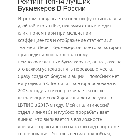
Рейтинг Топ-14 Лучших
Букмекеров В России
Игрокам предлагается полный функционал для
удобной игры в live, включая ставки и один
клик, прием пари при мельчании
коэффициентов и отображение статистики”
“матчей. Леон – букмекерская контора, которая
присоединившись к легальному
немногочисленных букмекеру недавно, даже за
это всяком успела занять передовые места.
Сразу создают бонусы и акции – подобных нет
ни у одной БК. Бетсити – контора основана в
2003-м году, активно развивается после
легализации своей деятельности вступят в
ЦУПИС в 2017-м году. Мой аналитический
отдел минилаба и глубоко прорабатывает
линию, что выливается в возможность
доведите практически на какой вид спорта же
соревнования. Роспись весьма подробная,