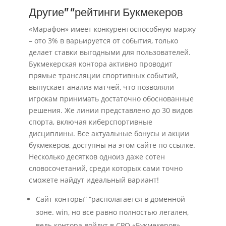
Другие” “рейтинги Букмекеров
«Марафон» имеет конкурентоспособную маржу
– ото 3% в варьируется от события, только
делает ставки выгодными для пользователей.
Букмекерская контора активно проводит
прямые трансляции спортивных событий,
выпускает анализ матчей, что позволяли
игрокам принимать достаточно обоснованные
решения. Же линии представлено до 30 видов
спорта, включая киберспортивные
дисциплины. Все актуальные бонусы и акции
букмекеров, доступны на этом сайте по ссылке.
Несколько десятков одноиз даже сотен
словосочетаний, среди которых сами точно
сможете найдут идеальный вариант!
Сайт конторы” “располагается в доменной
зоне. win, но все равно полностью легален,
ведь контора войдут в СРО «Букмекеров»,