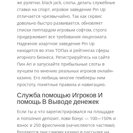
же рулетки, black jack, слоты, делать служебные
ставки на спорт, игровое заведение Pin Up
отличается чрезвычайно. Так как сервис
довольно быстро развивается, обновляет
списки пиппардом игровым софтом, строго
придерживает все требования лицензиата.
Надежное азартное заведение Pin Up
находится во этих ТОПах и рейтингах сферы
игорного бизнеса. Регистрируйтесь на сайте
Пин Ап и запускайте прибыльные слоты в
лучшем по мнению реальных игроков онлайн-
казино. Его любишь многие гемблеры ним
простоту, понятные правила и навигацию.
Служба помощью Игроков И
помощь В Выводе денежек
Если ты а что зарегистрировался на площадке
и пополнил депозит, лови бонус — 100—150% и
взнос и 250 фриспинов (начисляются частями).
Раздаются они самому казино в рассылке на