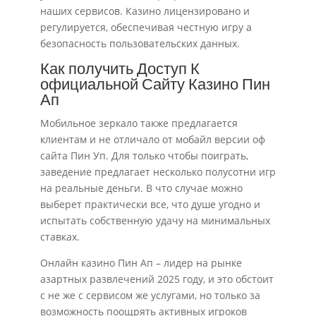
наших сервисов. Казино лицензировано и
регулируется, обеспечивая честную игру а
безопасность пользовательских данных.
Как получить Доступ К
официальной Сайту Казино Пин
Ап
Мобильное зеркало также предлагается
клиентам и не отличало от мобайл версии оф
сайта Пин Уп. Для только чтобы поиграть,
заведение предлагает несколько полусотни игр
на реальные деньги. В что случае можно
выберет практически все, что душе угодно и
испытать собственную удачу на минимальных
ставках.
Онлайн казино Пин Ап – лидер на рынке
азартных развлечений 2025 году, и это обстоит
с не же с сервисом же услугами, но только за
возможность поощрять активных игроков