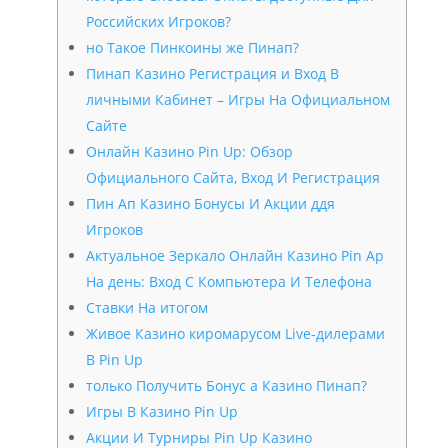
Российских Игроков?
но Такое Пинкоины же Пинап?
Пинап Казино Регистрация и Вход В
личными Кабинет – Игры На Официальном
Сайте
Онлайн Казино Pin Up: Обзор
Официального Сайта, Вход И Регистрация
Пин Ап Казино Бонусы И Акции ддя
Игроков
Актуальное Зеркало Онлайн Казино Pin Ap
На день: Вход С Компьютера И Телефона
Ставки На итогом
Живое Казино киромарусом Live-дилерами
В Pin Up
только Получить Бонус а Казино Пинап?
Игры В Казино Pin Up
Акции И Турниры Pin Up Казино