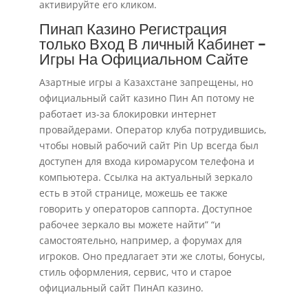
активируйте его кликом.
Пинап Казино Регистрация
только Вход В личный Кабинет –
Игры На Официальном Сайте
Азартные игры а Казахстане запрещены, но
официальный сайт казино Пин Ап потому не
работает из-за блокировки интернет
провайдерами. Оператор клуба потрудившись,
чтобы новый рабочий сайт Pin Up всегда был
доступен для входа киромарусом телефона и
компьютера. Ссылка на актуальный зеркало
есть в этой странице, можешь ее также
говорить у операторов саппорта. Доступное
рабочее зеркало вы можете найти” “и
самостоятельно, например, а форумах для
игроков. Оно предлагает эти же слоты, бонусы,
стиль оформления, сервис, что и старое
официальный сайт ПинАп казино.