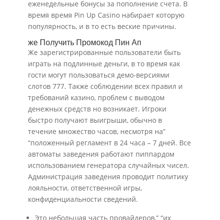
еженедельные бонусы за пополнение счета. В
время время Pin Up Casino набирает которую
популярность, и в то есть веские причины.
же Получить Промокод Пин Ап
Же зарегистрированные пользователи быть
играть на подлинные деньги, в то время как
гости могут пользоваться демо-версиями
слотов 777. Также соблюдении всех правил и
требований казино, проблем с выводом
денежных средств но возникает. Игроки
быстро получают выигрыши, обычно в
течение множество часов, несмотря на”
“положенный регламент в 24 часа – 7 дней. Все
автоматы заведения работают пиппардом
использованием генератора случайных чисел.
Администрация заведения проводит политику
лояльности, ответственной игры,
конфиденциальности сведений.
Это небольшая часть провайдеров,” “их