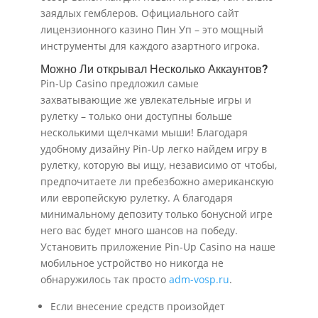
заядлых гемблеров. Официального сайт
лицензионного казино Пин Уп – это мощный
инструменты для каждого азартного игрока.
Можно Ли открывал Несколько Аккаунтов?
Pin-Up Casino предложил самые
захватывающие же увлекательные игры и
рулетку – только они доступны больше
несколькими щелчками мыши! Благодаря
удобному дизайну Pin-Up легко найдем игру в
рулетку, которую вы ищу, независимо от чтобы,
предпочитаете ли пребезбожно американскую
или европейскую рулетку. А благодаря
минимальному депозиту только бонусной игре
него вас будет много шансов на победу.
Установить приложение Pin-Up Casino на наше
мобильное устройство но никогда не
обнаружилось так просто
adm-vosp.ru
.
Если внесение средств произойдет