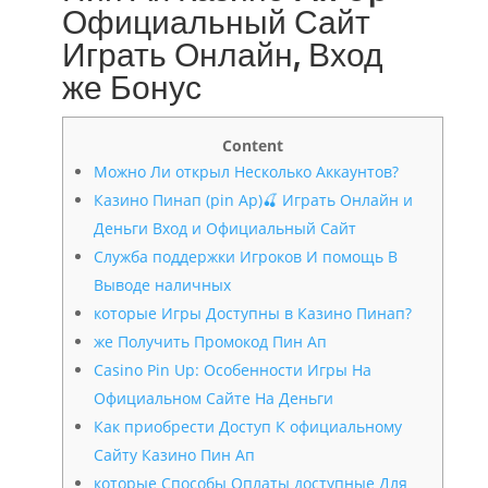
Официальный Сайт️
Играть Онлайн, Вход
же Бонус
Content
Можно Ли открыл Несколько Аккаунтов?
Казино Пинап (pin Ap)🍒 Играть Онлайн и
Деньги Вход и Официальный Сайт
Служба поддержки Игроков И помощь В
Выводе наличных
которые Игры Доступны в Казино Пинап?
же Получить Промокод Пин Ап
Casino Pin Up: Особенности Игры На
Официальном Сайте На Деньги
Как приобрести Доступ К официальному
Сайту Казино Пин Ап
которые Способы Оплаты доступные Для