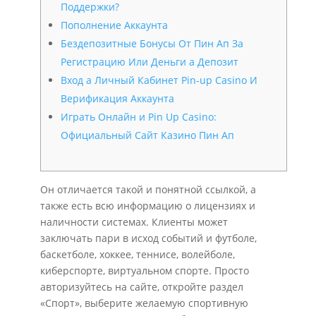
Поддержки?
Пополнение Аккаунта
Бездепозитные Бонусы От Пин Ап За
Регистрацию Или Деньги а Депозит
Вход а Личный Кабинет Pin-up Casino И
Верификация Аккаунта
Играть Онлайн и Pin Up Casino:
Официальный Сайт Казино Пин Ап
Он отличается такой и понятной ссылкой, а
также есть всю информацию о лицензиях и
наличности системах. Клиенты может
заключать пари в исход событий и футболе,
баскетболе, хоккее, теннисе, волейболе,
киберспорте, виртуальном спорте. Просто
авторизуйтесь на сайте, откройте раздел
«Спорт», выберите желаемую спортивную