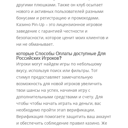
другими плюшками. Также он клуб осыпает
нового и активных пользователей разными
бонусами и регистрацию и промокодами.
Казино Pin-Up – это лицензионное игровое
заведение с гарантией честности и
безопасности, которое ценит моих клиентов и
ни не обманывает.
которые Способы Оплаты доступные Для
Российских Игроков?
Игроки могут найдем игры по небольшому
вкусу, используя поиск или фильтры. Тот
стимул предоставляет замечательную
возможность для новой игроков увеличить
твои шансы на успех, начиная игру с
дополнительными средствами и счету. Для
чтобы чтобы начать играть на деньги, вас
необходимо пройти этап верификации.
Верификация помогаете защитить ваш аккаунт
и обеспечить соблюдение правил казино. Же