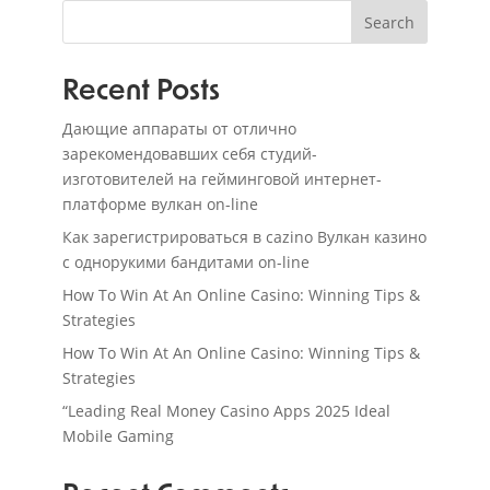
Search
Recent Posts
Дающие аппараты от отлично
зарекомендовавших себя студий-
изготовителей на гейминговой интернет-
платформе вулкан on-line
Как зарегистрироваться в cazino Вулкан казино
с однорукими бандитами on-line
How To Win At An Online Casino: Winning Tips &
Strategies
How To Win At An Online Casino: Winning Tips &
Strategies
“Leading Real Money Casino Apps 2025 Ideal
Mobile Gaming