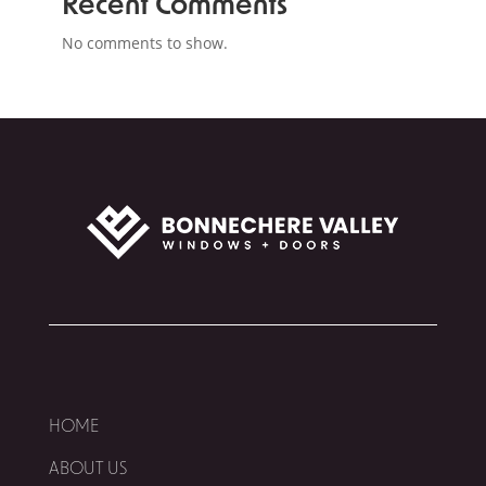
Recent Comments
No comments to show.
HOME
ABOUT US