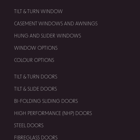
TILT & TURN WINDOW
CASEMENT WINDOWS AND AWNINGS
HUNG AND SLIDER WINDOWS
WINDOW OPTIONS
COLOUR OPTIONS
TILT & TURN DOORS
TILT & SLIDE DOORS
BI-FOLDING SLIDING DOORS
HIGH PERFORMANCE (NHP) DOORS
STEEL DOORS
FIBREGLASS DOORS