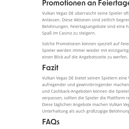
Promotionen an Feiertag
Vulkan Vegas DE überrascht seine Spieler of
Anlässen. Diese Aktionen sind zeitlich begr
Belohnungen. Feiertagsangebote sind eine h
Spaß im Casino zu steigern.
Solche Promotionen können speziell auf Fei
Spieler werden immer wieder mit einzigartig
einen Blick auf die Angebotsseite zu werfen,
Fazit
Vulkan Vegas DE bietet seinen Spielern eine 
aufregender und gewinnbringender machen. 
und Cashback-Angeboten können die Spieler 
verpassen, sollten die Spieler die Plattfor
Diese täglichen Angebote machen Vulkan Vega
Unterhaltung als auch großzügige Belohnun
FAQs