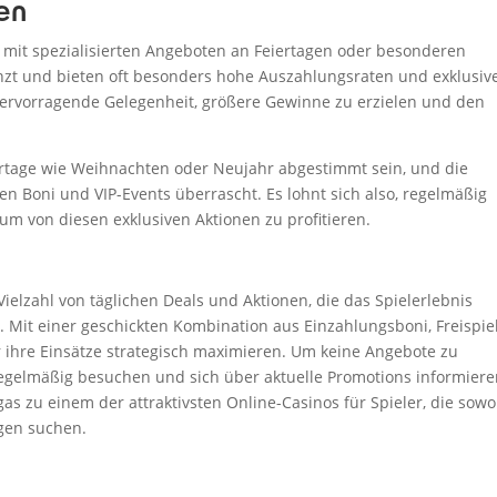
en
t mit spezialisierten Angeboten an Feiertagen oder besonderen
enzt und bieten oft besonders hohe Auszahlungsraten und exklusiv
ervorragende Gelegenheit, größere Gewinne zu erzielen und den
ertage wie Weihnachten oder Neujahr abgestimmt sein, und die
en Boni und VIP-Events überrascht. Es lohnt sich also, regelmäßig
 um von diesen exklusiven Aktionen zu profitieren.
Vielzahl von täglichen Deals und Aktionen, die das Spielerlebnis
Mit einer geschickten Kombination aus Einzahlungsboni, Freispie
ihre Einsätze strategisch maximieren. Um keine Angebote zu
m regelmäßig besuchen und sich über aktuelle Promotions informiere
s zu einem der attraktivsten Online-Casinos für Spieler, die sowo
gen suchen.